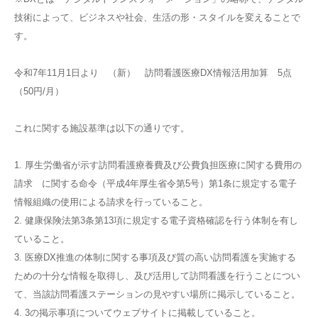
技術によって、ビジネスや社会、生活の形・スタイルを変えることで
す。
令和7年11月1日より （新） 訪問看護医療DX情報活用加算 5点
（50円/月）
これに関する施設基準は以下の通りです。
1. 厚生労働省が示す訪問看護療養費及び公費負担医療に関する費用の
請求 に関する命令（平成4年厚生省令第5号）第1条に規定する電子
情報組織の使用による請求を行っていること。
2. 健康保険法第3条第13項に規定する電子資格確認を行う体制を有し
ていること。
3. 医療DX推進の体制に関する事項及び質の高い訪問看護を実施する
ための十分な情報を取得し、及び活用して訪問看護を行うことについ
て、当該訪問看護ステーションの見やすい場所に掲示していること。
4. 3の掲示事項についてウェブサイトに掲載していること。