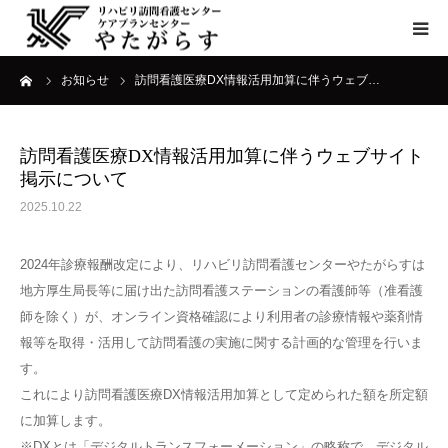
ーム
お知らせ
訪問看護医療DX情報活用加算に伴うウェブ…
HOME
事業案内
訪問看護医療DX情報活用加算に伴うウェブサイト
掲示について
会社概要
2025.10.22
職員募集
2024年診療報酬改定により、リハビリ訪問看護センターやたがらすは
地方厚生局長等に届け出た訪問看護ステーションの看護師等（准看護
お問い合わせ
師を除く）が、オンライン資格確認により利用者の診療情報や薬剤情
報等を取得・活用して訪問看護の実施に関する計画的な管理を行いま
す。
これにより訪問看護医療DX情報活用加算として定められた額を所定額
に加算します。
※DXとは「デジタルトランスフォーメーション」の略称で、デジタル